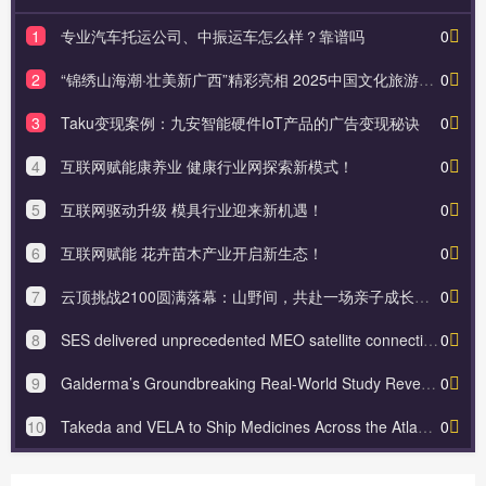
1
专业汽车托运公司、中振运车怎么样？靠谱吗
0
2
“锦绣山海潮·壮美新广西”精彩亮相 2025中国文化旅游产业博览会
0
3
Taku变现案例：九安智能硬件IoT产品的广告变现秘诀
0
4
互联网赋能康养业 健康行业网探索新模式！
0
5
互联网驱动升级 模具行业迎来新机遇！
0
6
互联网赋能 花卉苗木产业开启新生态！
0
7
云顶挑战2100圆满落幕：山野间，共赴一场亲子成长与陪伴的盛会
0
8
SES delivered unprecedented MEO satellite connectivity for French Navy’s Clemenceau 25 mission
0
9
Galderma’s Groundbreaking Real-World Study Reveals the Biological Toll of Modern Living and Urban En
0
10
Takeda and VELA to Ship Medicines Across the Atlantic Using First-of-its-Kind Wind-Powered Trimaran
0