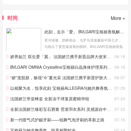
时尚
More +
此刻，去示「爱」 BVLGARI宝格丽香氛解锁七夕香气故事
星河璀璨，鹊桥相会，当罗马浪漫邂逅中国七夕，
勾勒出了爱意最真挚的模样。BVLGARI宝格丽香氛
为爱落笔，将深邃情感凝练为四段香气叙事，每一
娇养如兰 双生爱「翼」 法国娇兰携手新晋品牌大使宋威龙共赴七夕华彩臻境
08-18
个故事都承载着独特的爱，每一款香氛都能成为传
递心意的优雅信使，于此刻...
BVLGARI OMNIA Crystalline宝格丽白晶身体护理系列全新上市
08-16
“娇”宠肌肤，焕现“今”夏光采 法国娇兰携手新晋护肤大使赵今麦共溯元气“蜜”境
08-07
以相聚为名，悦享此刻 宝格丽ALLEGRA与她共舞香氛派对闪耀呈献
07-29
法国娇兰帝皇蜂姿 全新冻干球复原蜜精华组
07-23
全新法国娇兰臻彩宝石唇膏 霓裳羽衣系列 灵感源自中华传统文化与华美羽翎的配色
07-23
新一代喷气式护龈牙刷——锐舞气泡牙刷的革新之路
07-16
宝格丽与她共舞香氛，悦享相聚时光
07-14