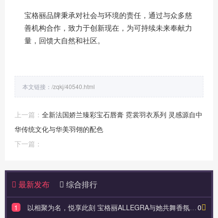
宝格丽品牌秉承对社会与环境的责任，通过与众多慈
善机构合作，致力于创新现在，为可持续未来奉献力
量，回馈大自然和社区。
本文链接：
/zqkj/40540.html
上一篇：
全新法国娇兰臻彩宝石唇膏 霓裳羽衣系列 灵感源自中
华传统文化与华美羽翎的配色
下一篇：
最新发布
综合排行
1
以相聚为名，悦享此刻 宝格丽ALLEGRA与她共舞香氛派对闪耀呈献
0