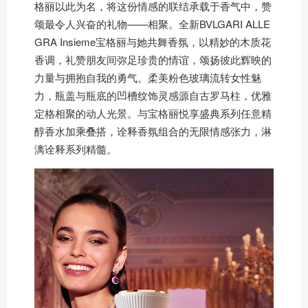
格丽以此为名，将这份情感的联结承载于香气中，赞
颂最令人兴奋的礼物——相聚。全新BVLGARI ALLE
GRA Insieme宝格丽与她共舞香氛，以精妙的木质花
香调，礼赞朋友间弥足珍贵的情谊，颂扬彼此辉映的
力量与拥抱自我的勇气。柔美粉色玻璃流转女性魅
力，瓶盖与瓶底的凹槽纹饰灵感源自古罗马柱，优雅
定格相聚的动人光景。与宝格丽悦享盛典系列任意精
醇香水加乘叠搭，诠释香氛组合的无限情感张力，淋
漓诠释系列精髓。