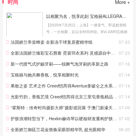
时尚
More +
以相聚为名，悦享此刻 宝格丽ALLEGRA与她共舞香氛派对闪耀呈献
【2025年7月25日，上海】一缕香气，即是默契暗
号，一次相聚，足以令时间停驻。BVLGARI宝格丽
香氛盛邀媒体及知名博主，于上海宝格丽酒店举办
法国娇兰帝皇蜂姿 全新冻干球复原蜜精华组
07-23
香氛派对，欢庆ALLEGRA Insieme与她共舞香氛全
新上市，礼赞相聚时刻。宝格丽...
全新法国娇兰臻彩宝石唇膏 霓裳羽衣系列 灵感源自中华传统文化与华美羽翎的配色
07-23
新一代喷气式护龈牙刷——锐舞气泡牙刷的革新之路
07-16
宝格丽与她共舞香氛，悦享相聚时光
07-14
果敢之姿 艺术之作 Creed恺芮得Aventus拿破仑之水系列致献荣耀时刻
07-14
光影竹韵，香氛艺境 Creed恺芮得北京三里屯香氛精品店璀璨启幕
07-14
“霍斯特：传奇时尚摄影大师”摄影巡回展 于澳门新濠天地盛大揭幕
07-09
护肤浪潮转型当下，Hexkin赫诗琴以硬核研发重构护肤消费信任
07-02
全新娇兰御廷兰花金致焕采眼部精华乳 超光眼精华
06-20