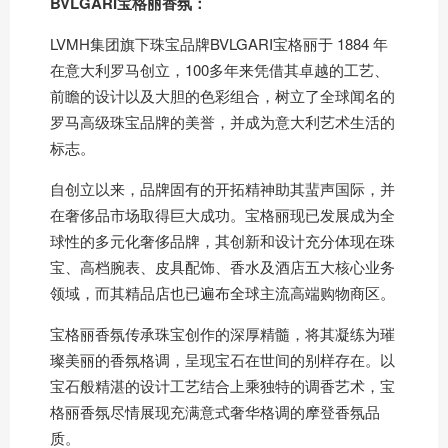
BVLGARI宝格丽香氛：
LVMH集团旗下珠宝品牌BVLGARI宝格丽于 1884 年
在意大利罗马创立，100多年来凭借其卓越的工艺、
前瞻的设计以及大胆的色彩组合，树立了全球闻名的
罗马高级珠宝品牌的美誉，并成为意大利艺术生活的
标志。
自创立以来，品牌固有的开拓精神助其蜚声国际，并
在奢侈品市场取得巨大成功。宝格丽现已发展成为全
球性的多元化奢侈品牌，其创新和设计充分体现在珠
宝、高档腕表、皮具配饰、香水及酒店五大核心业务
领域，而其精品店也已遍布全球主流高端购物商区。
宝格丽香氛传承珠宝创作的深厚精髓，将其凝练为璀
璨美丽的香氛格调，呈现宝石在世间的别样存在。以
宝石般精湛的设计工艺结合上乘独特的调香艺术，宝
格丽香氛尽情展现充满意式奢华格调的摩登香氛品
质。