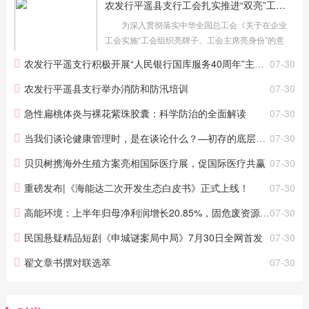
农发行平遥县支行工会扎实推进“双亮”工作见实效
为深入贯彻落实中华全国总工会《关于在企业
工会实施“工会组织亮牌子、工会主席亮身份”的意
见》精神，切实加强工会组织规范化建设，持续提
农发行平遥支行积极开展“人民银行国库服务40周年”主题宣传活动
07-30
升服务职工的能力与水平，农发行平遥县支行工会
积极组织开展“工会组织...
农发行平遥县支行举办消防和防汛培训
07-30
急性扁桃体炎与裸花紫珠胶囊：科学防治的全面解读
07-30
当我们谈论健康管理时，是在谈论什么？—初存的底层逻辑与用户价值
07-30
贝贝树携海外生殖方案亮相国际医疗展，促国际医疗共赢
07-30
重磅发布|《海能达二次开发生态白皮书》正式上线！
07-30
高能环境：上半年归母净利润增长20.85%，固危废资源化毛利率显著提升
07-30
民国悬疑精品短剧《申城谜案局中局》7月30日全网首发
07-30
翟文章书撰对联选萃
07-30