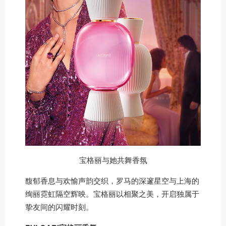
宝格丽与她共舞香氛
馥郁香息与欢愉声韵交织，罗马的深邃星空与上海的
绚丽霓虹隔空辉映。宝格丽以相聚之美，开启独属于
挚友间的闪耀时刻。