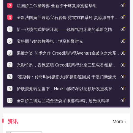
2
法国娇兰帝皇蜂姿 全新冻干球复原蜜精华组
0
3
全新法国娇兰臻彩宝石唇膏 霓裳羽衣系列 灵感源自中华传统文化与华美羽翎的配色
0
4
新一代喷气式护龈牙刷——锐舞气泡牙刷的革新之路
0
5
宝格丽与她共舞香氛，悦享相聚时光
0
6
果敢之姿 艺术之作 Creed恺芮得Aventus拿破仑之水系列致献荣耀时刻
0
7
光影竹韵，香氛艺境 Creed恺芮得北京三里屯香氛精品店璀璨启幕
0
8
“霍斯特：传奇时尚摄影大师”摄影巡回展 于澳门新濠天地盛大揭幕
0
9
护肤浪潮转型当下，Hexkin赫诗琴以硬核研发重构护肤消费信任
0
10
全新娇兰御廷兰花金致焕采眼部精华乳 超光眼精华
0
资讯
More +