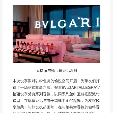
宝格丽与她共舞香氛派对
本次悦享派对以粉色调的愉悦空间开启，为挚友们打
造了一场意式欢聚之旅。邂逅BVLGARI ALLEGRA宝
格丽悦享盛典系列香氛，以同系列丝巾互相搭配派对
造型，在氤氲香氛与电子韵律中翩然起舞，为友谊悦
享加乘；与好友执起画笔，在与她共舞香氛的独特香