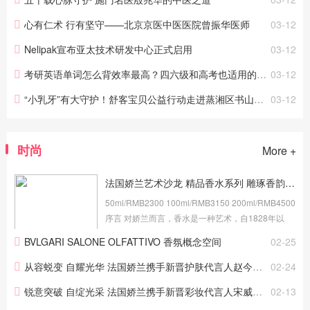
心有仁术 行有坚守——北京京医中医医院曾振华医师
03-12
Nelipak宣布亚太技术研发中心正式启用
03-12
考研英语单词怎么背效率最高？四六级和高考也适用的一套高效学习方法
03-12
“小乳牙”有大守护！舒客宝贝公益行动走进蒸湘区书山路小学
03-12
时尚
More +
法国娇兰艺术沙龙 精品香水系列 雕琢香韵 升华艺境
50ml/RMB2300 100ml/RMB3150 200ml/RMB4500
序言 对娇兰而言，香水是一种艺术，自1828年以
来，娇兰便在香氛世界中耕耘不辍。娇兰家族世代
BVLGARI SALONE OLFATTIVO 香氛概念空间
02-25
皆为美学家，一直醉心于歌剧、绘画、文学和顶级
美食。在文化的熏陶下，...
从容蜕变 自耀光华 法国娇兰携手新晋护肤代言人赵今麦致献新春娇颜臻礼
02-24
锐意突破 自绽光采 法国娇兰携手新晋彩妆代言人宋威龙致献新春臻礼
02-13