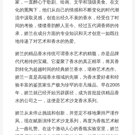
家，一直醉心于歌剧、绘画、文学和顶级美食。在文
化的熏陶下，他们从自己的情感和不断变化的时代潮
流中汲取灵感，创造出经久不衰的香水，经受住了时
间的考验，缕缕香韵醉人至今。经过五代调香师的传
承，娇兰在成分方面的专业知识和天才创意一如既往
地传递了对艺术和香水的热爱。
娇兰的精品香水传统可谓香水艺术的精髓，亦是品牌
代代相传的宝藏。它凝聚了香水的真正精萃，将其香
韵转化为超越时间的经典娇兰香水，堪称艺术杰作。
娇兰一直是高端香水领域的先驱，为香水爱好者和经
验丰富的鉴赏家生产极为珍罕的非凡臻品。早在2005
年，娇兰就已经开始另辟蹊径，成为首批提供精品香
水的公司之一，这便是艺术沙龙香水系列。
娇兰从未停止挑战和创新，并坚定不移地秉持严谨作
风，现在赋新演绎艺术沙龙系列，再度为香氛艺术献
上一曲礼赞。在这个激动人心的香氛实验室里，娇兰