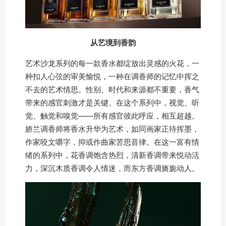
从艺境到香韵
艺术沙龙系列的每一款香水都绽放出灵感的火花，一
种扣人心弦的审美愉悦，一种在调香师的记忆中挥之
不去的艺术情思。性别、时代和来源都不重要，香气
带来的感官刺激才是关键。在这个系列中，视觉、听
觉、触觉和嗅觉——所有感官彼此呼应，相互超越。
娇兰调香师将香水升华为艺术，如同画家正待挥墨，
作家咬文嚼字，抑或作曲家苦思音律。在这一富有情
绪的系列中，花香调饱含热烈，清新香调带来悦动活
力，深沉木质香调令人情迷，而东方香调旖旎动人。