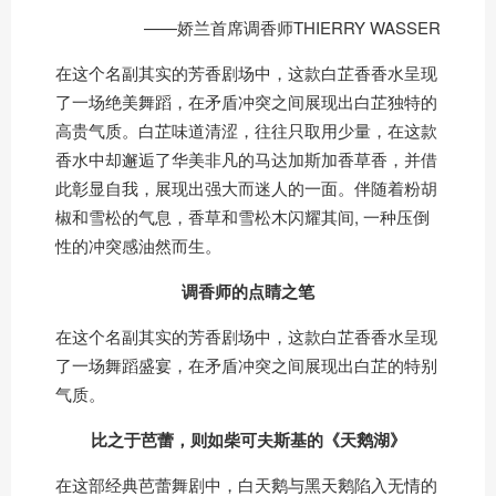
——娇兰首席调香师THIERRY WASSER
在这个名副其实的芳香剧场中，这款白芷香香水呈现
了一场绝美舞蹈，在矛盾冲突之间展现出白芷独特的
高贵气质。白芷味道清涩，往往只取用少量，在这款
香水中却邂逅了华美非凡的马达加斯加香草香，并借
此彰显自我，展现出强大而迷人的一面。伴随着粉胡
椒和雪松的气息，香草和雪松木闪耀其间, 一种压倒
性的冲突感油然而生。
调香师的点睛之笔
在这个名副其实的芳香剧场中，这款白芷香香水呈现
了一场舞蹈盛宴，在矛盾冲突之间展现出白芷的特别
气质。
比之于芭蕾，则如柴可夫斯基的《天鹅湖》
在这部经典芭蕾舞剧中，白天鹅与黑天鹅陷入无情的