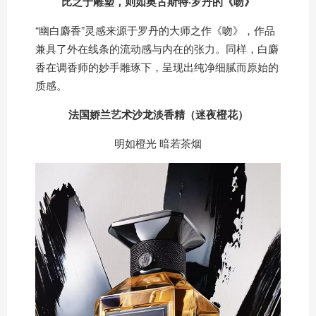
比之于雕塑，则如奥古斯特·罗丹的《吻》
“幽白麝香”灵感来源于罗丹的大师之作《吻》，作品
兼具了外在线条的流动感与内在的张力。同样，白麝
香在调香师的妙手雕琢下，呈现出纯净细腻而原始的
质感。
法国娇兰艺术沙龙淡香精（迷夜橙花）
明如橙光 暗若茶烟