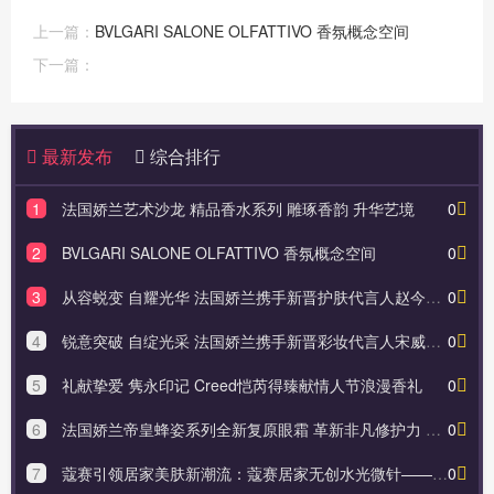
上一篇：
BVLGARI SALONE OLFATTIVO 香氛概念空间
下一篇：
最新发布
综合排行
1
法国娇兰艺术沙龙 精品香水系列 雕琢香韵 升华艺境
0
2
BVLGARI SALONE OLFATTIVO 香氛概念空间
0
3
从容蜕变 自耀光华 法国娇兰携手新晋护肤代言人赵今麦致献新春娇颜臻礼
0
4
锐意突破 自绽光采 法国娇兰携手新晋彩妆代言人宋威龙致献新春臻礼
0
5
礼献挚爱 隽永印记 Creed恺芮得臻献情人节浪漫香礼
0
6
法国娇兰帝皇蜂姿系列全新复原眼霜 革新非凡修护力 紧提眼廓 长效淡纹
0
7
蔻赛引领居家美肤新潮流：蔻赛居家无创水光微针——塑颜贴（滚轮型）震撼来袭！
0