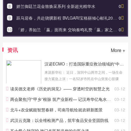
8
娇兰御廷兰花金致焕采系列 全新超光精华水
0
9
跃马迎春，共赴骁骥新程 BVLGARI宝格丽倾心献礼2026农历新年
0
10
「娇」养如兰 「赢」面而来 交响奏鸣礼赞「赢」家之夜 熠熠星光揭幕鸿运新年
0
资讯
More +
汉诺ECMO：打造国际重症救治领域的“中国名片”
来源新华社： 近日，深圳中山两市之间，一场生命
接力紧急上演：一名52岁市民在中山突发心脏骤
停，当地医院抢救后生命体征仍极不稳定，深圳一
读吴德文老师《历史的洞见》—— 穿透时空的智慧之光
03-12
家医院的医护团队携带汉诺体外膜肺氧合
（ECMO）设备火速驰援，全程依托这...
两会聚焦|守“甲乡”根脉 筑产业新程— 记汉寿华亿龟水产瞿红伟
03-12
北斗+农业赋能智慧春耕，司南导航绘就农耕新图景
03-12
武汉云克隆：以全维检测产品，筑牢食品安全坚固防线
03-12
五十载心脉守护 施门名医殷兆华的中医之道
03-12