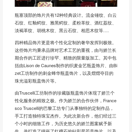
瓶塞顶部的饰片共有12种经典设计。流金锤纹、白云
石纹、红釉鳄纹、雅黑鳄纹、柔粉革纹、酒红荔纹、
淡褐革纹、胡桃木纹、黑云石纹、相思木纹等….
四种精品饰片更是将个性化定制的奢华发挥到极致。
这些饰片均秉承品牌对艺术工艺的重视，由与娇兰长
期合作的工匠进行珍罕、精致的限量版加工。其中包
括由Lison de Caunes制作的织麦金艺瓶盖饰片、由Bi
zet工坊制作的刺金蜂华瓶盖饰片，以及熠熠夺目的
珠光溢彩瓶盖饰片等。
由Truscelli工坊制作的珍藏版瓶盖饰片体现了娇兰个
性化服务的精致之极。作为娇兰的合作伙伴，France
sco Truscelli的巴黎工坊专门从事独特的定制作品，
手工打造独特珠宝杰作。为此次新合作，他们经过三
个小时的细致工作，为历史悠久的娇兰图案赋予新
生，并打造了镶嵌了红榴石的钻彩星芒盖饰片，以及