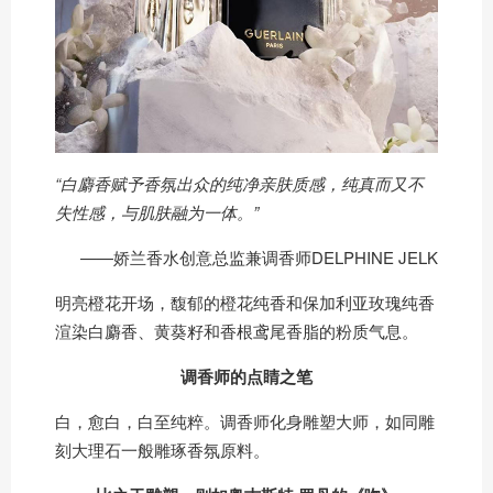
“白麝香赋予香氛出众的纯净亲肤质感，纯真而又不
失性感，与肌肤融为一体。”
——娇兰香水创意总监兼调香师DELPHINE JELK
明亮橙花开场，馥郁的橙花纯香和保加利亚玫瑰纯香
渲染白麝香、黄葵籽和香根鸢尾香脂的粉质气息。
调香师的点睛之笔
白，愈白，白至纯粹。调香师化身雕塑大师，如同雕
刻大理石一般雕琢香氛原料。