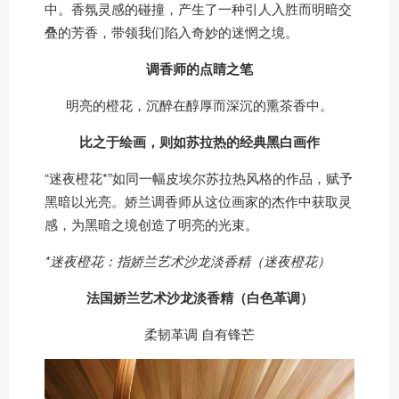
中。香氛灵感的碰撞，产生了一种引人入胜而明暗交
叠的芳香，带领我们陷入奇妙的迷惘之境。
调香师的点睛之笔
明亮的橙花，沉醉在醇厚而深沉的熏茶香中。
比之于绘画，则如苏拉热的经典黑白画作
“迷夜橙花*”如同一幅皮埃尔苏拉热风格的作品，赋予
黑暗以光亮。娇兰调香师从这位画家的杰作中获取灵
感，为黑暗之境创造了明亮的光束。
*迷夜橙花：指娇兰艺术沙龙淡香精（迷夜橙花）
法国娇兰艺术沙龙淡香精（白色革调）
柔韧革调 自有锋芒