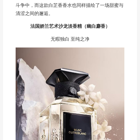
斗争中，而这款白芷香香水也同样描绘了一场甜蜜与
清涩之间的邂逅。
法国娇兰艺术沙龙淡香精（幽白麝香）
无暇独白 至纯之净