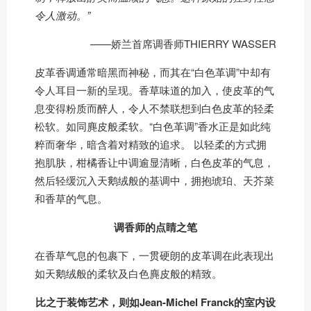
令人激动。”
——娇兰首席调香师THIERRY WASSER
皮革香调通常暗黑而神秘，而其在“白色革调”中却有
令人耳目一新的呈现。香草味道的加入，使皮革的气
息变得粉质而醉人，令人不禁联想到白色皮革的轻柔
松软。如同麂皮般柔软。“白色革调”香水正是如此纯
粹而奢华，暗含着对精致的追求。 以轻柔的方式拥
抱肌肤，柑橘香让中调逾显清晰，白色皮革的气息，
然后轻缓沉入天鹅绒般的基调中，拥抱琥珀、天芥菜
和香草的气息。
调香师的点睛之笔
在香草气息的包裹下，一贯硬朗的皮革调在此表现出
如天鹅绒般的柔软及白色麂皮般的精致。
比之于装饰艺术，则如Jean-Michel Franck的室内设