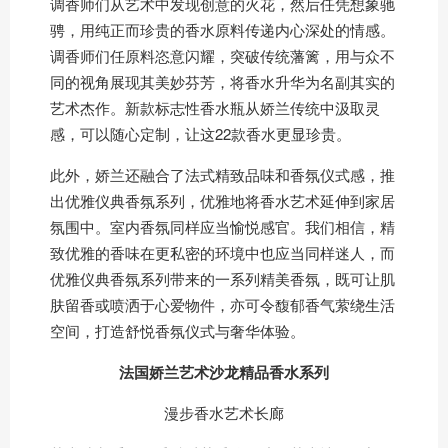
调香师们从艺术中发现创意的火花，然后任凭想象驰
骋，用纯正而珍贵的香水原料传递内心深处的情感。
调香师们任原料恣意闪耀，突破传统藩篱，用与众不
同的视角展现其美妙芬芳，将香水升华为名副其实的
艺术杰作。新款标志性香水瓶从娇兰传统中汲取灵
感，可以随心定制，让这22款香水更显珍贵。
此外，娇兰还融合了法式精致品味和香氛仪式感，推
出优雅仪典香氛系列，优雅地将香水艺术延伸到家居
氛围中。室内香氛同样应当愉悦感官。我们相信，精
致优雅的香味在更私密的环境中也应当同样迷人，而
优雅仪典香氛系列带来的一系列精美香氛，既可让肌
肤留香或喷洒于心爱物件，亦可令馥郁香气萦绕生活
空间，打造舒悦香氛仪式与奢华体验。
法国娇兰艺术沙龙精品香水系列
漫步香水艺术长廊