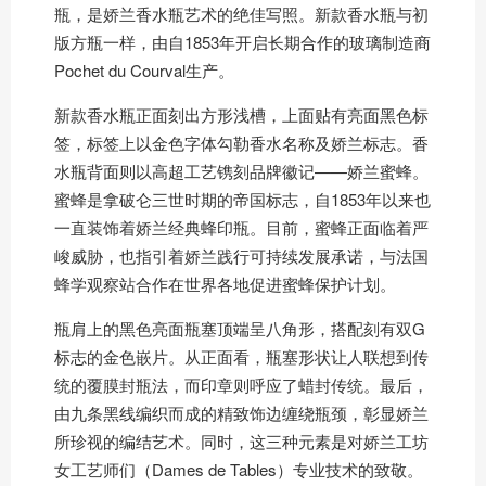
瓶，是娇兰香水瓶艺术的绝佳写照。新款香水瓶与初
版方瓶一样，由自1853年开启长期合作的玻璃制造商
Pochet du Courval生产。
新款香水瓶正面刻出方形浅槽，上面贴有亮面黑色标
签，标签上以金色字体勾勒香水名称及娇兰标志。香
水瓶背面则以高超工艺镌刻品牌徽记——娇兰蜜蜂。
蜜蜂是拿破仑三世时期的帝国标志，自1853年以来也
一直装饰着娇兰经典蜂印瓶。目前，蜜蜂正面临着严
峻威胁，也指引着娇兰践行可持续发展承诺，与法国
蜂学观察站合作在世界各地促进蜜蜂保护计划。
瓶肩上的黑色亮面瓶塞顶端呈八角形，搭配刻有双G
标志的金色嵌片。从正面看，瓶塞形状让人联想到传
统的覆膜封瓶法，而印章则呼应了蜡封传统。最后，
由九条黑线编织而成的精致饰边缠绕瓶颈，彰显娇兰
所珍视的编结艺术。同时，这三种元素是对娇兰工坊
女工艺师们（Dames de Tables）专业技术的致敬。