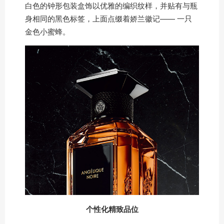
白色的钟形包装盒饰以优雅的编织纹样，并贴有与瓶
身相同的黑色标签，上面点缀着娇兰徽记—— 一只
金色小蜜蜂。
个性化精致品位