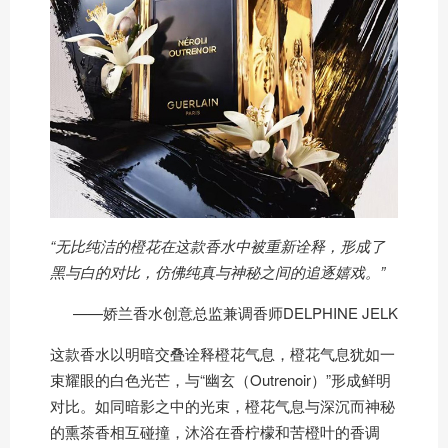
“无比纯洁的橙花在这款香水中被重新诠释，形成了
黑与白的对比，仿佛纯真与神秘之间的追逐嬉戏。”
——娇兰香水创意总监兼调香师DELPHINE JELK
这款香水以明暗交叠诠释橙花气息，橙花气息犹如一
束耀眼的白色光芒，与“幽玄（Outrenoir）”形成鲜明
对比。如同暗影之中的光束，橙花气息与深沉而神秘
的熏茶香相互碰撞，沐浴在香柠檬和苦橙叶的香调