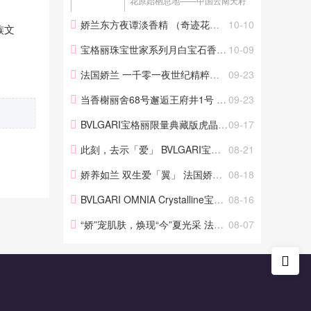
花原始栖息地——中国云南天籽
自然保护区开展森林复育，并重
娇兰东方夜谭淡香精 （奇迹花园香型） 全新淡香精
10-10
族文
新引入多种兰花。 晨曦初绽，曦
光为天籽山巅披上光辉。在这片
宝格丽珠宝世家系列月白宝石香氛奢享上市，耀启月光石秘境
10-09
植物圣境深处，古木披覆苍劲树
法国娇兰 一千零一夜世纪精粹淡香精（绚丽狂欢典藏版）
09-23
皮，静静映衬着一种独特非凡...
当香榭丽舍68号邂逅王府井1号 法国娇兰Guerlain SPA中国大陆地区首家精品旗舰店 落户北京璞瑄酒店
09-23
BVLGARI宝格丽限量典藏版虎晶宝石香氛全新发布：携手REFIK ANADOL创新设计，共启奢艺新篇
09-17
此刻，去示「爱」 BVLGARI宝格丽香氛解锁七夕香气故事
08-21
娇养如兰 双生爱「翼」 法国娇兰携手新晋品牌大使宋威龙共赴七夕华彩臻境
08-18
BVLGARI OMNIA Crystalline宝格丽白晶身体护理系列全新上市
08-16
“娇”宠肌肤，焕现“今”夏光采 法国娇兰携手新晋护肤大使赵今麦共溯元气“蜜”境
08-07