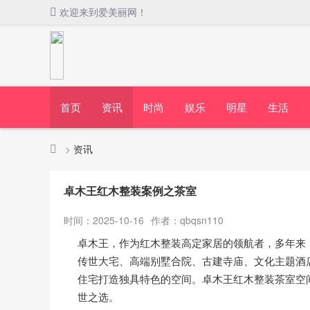
欢迎来到爱美丽网！
首页
资讯
时尚
娱乐
明星
生活
>
资讯
卓木王红木整装案例之茶室
时间：2025-10-16
作者：qbqsn110
卓木王，作为红木整装高定家居的领航者，多年来
传世大宅、高端别墅合院、古建寺庙、文化主题酒
住宅打造独具特色的空间。卓木王红木整装茶室空
世之选。