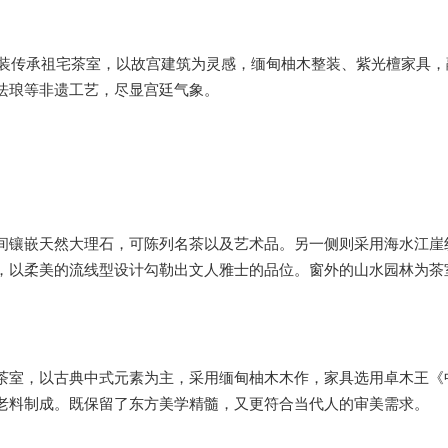
整装传承祖宅茶室，以故宫建筑为灵感，缅甸柚木整装、紫光檀家具，
珐琅等非遗工艺，尽显宫廷气象。
间镶嵌天然大理石，可陈列名茶以及艺术品。另一侧则采用海水江崖
，以柔美的流线型设计勾勒出文人雅士的品位。窗外的山水园林为茶
茶室，以古典中式元素为主，采用缅甸柚木木作，家具选用卓木王《
老料制成。既保留了东方美学精髓，又更符合当代人的审美需求。