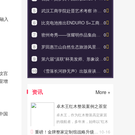
5
武汉工商学院赴晋艺术考察 许开强院长现场指导学生专业实践
0
5
武汉工商学
融入
6
比克电池推出ENDURO S+工商业液冷一体柜，打造安全高效灵活储能系统
0
6
比克电池推出
7
密州奇秀——张耀明作品集由天津人民美术出版社出版发行
0
7
密州奇秀
8
罗田惠兰山自然生态旅游风景区欢迎你，罗田向导蔡世峰宣
0
8
深圳专业网
9
第六届“滇联”杯美发师、形象设计师决赛在云南昆明举行
0
9
罗田惠兰
10
《雪落长河静无声》出版座谈会在京举行
0
10
第六届“
纹宫
室增
资讯
More +
卓木王红木整装案例之茶室
中国
卓木王，作为红木整装高定家居
的领航者，多年来，始终以“红木
整装世家，传承祖宅首选”为品牌
重磅！金牌整家定制馆战略升级"G金牌|整家大家居"！
10-16
定位，专注于传承祖宅、传世大