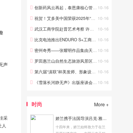
宅、高端别墅合院、古建寺庙、
创新药风云再起，泰恩康核心管线步入关键阶段，CKBA价值获诺奖背书
10-16
文化主题酒店与会所等多元场景
祝贺！艾多美中国荣获2025年“GPTW 大中华区女性最佳职场”奖项！
10-16
的整装定制，深度挖掘中式美学...
武汉工商学院赴晋艺术考察 许开强院长现场指导学生专业实践
10-16
趣
比克电池推出ENDURO S+工商业液冷一体柜，打造安全高效灵活储能系统
10-16
密州奇秀——张耀明作品集由天津人民美术出版社出版发行
10-16
罗田惠兰山自然生态旅游风景区欢迎你，罗田向导蔡世峰宣
10-16
无声
第六届“滇联”杯美发师、形象设计师决赛在云南昆明举行
10-16
《雪落长河静无声》出版座谈会在京举行
10-16
时尚
More +
挂采
娇兰携手法国导演吕克·雅克（LUC JACQUET） 呈献纪录短片《非凡万代兰》
让人
十四年来，娇兰始终致力于在兰