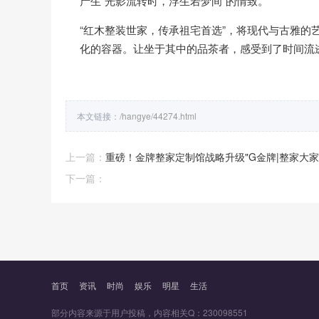
产生“光影流转时，浮生若梦间”的情致。
“红木整装世家，传承祖宅首选”，将现代与古雅
化的容器。让坐于其中的品茶者，感受到了时间流
本文链接：
/hangye/44274.html
上一篇：
重磅！金牌整家定制馆战略升级"G金牌|整家大家
下一篇：
首页
资讯
时尚
娱乐
明星
生活
部分内容来源于用户投稿，内容相关Q：230098551