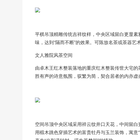
平棋吊顶精雕传统吉祥纹样，中央区域留白更显素
味，达到“隔而不断”的效果。可陈放名茶或茶器艺
文人雅院风茶空间
由卓木王红木整装落地的重庆红木整装传世大宅的
胜有声的诗意氛围，驭繁为简，契合居者的内亦虚
空间吊顶中央区域采用祥云纹井口天花，中间留白
用椴木跳色穿插艺术的富贵牡丹与玉兰装饰，寓意