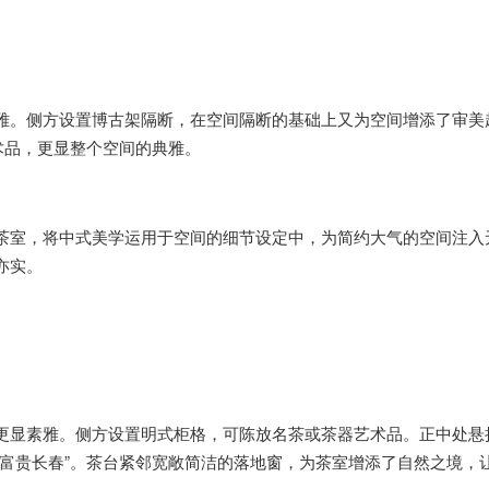
雅。侧方设置博古架隔断，在空间隔断的基础上又为空间增添了审美
术品，更显整个空间的典雅。
茶室，将中式美学运用于空间的细节设定中，为简约大气的空间注入
亦实。
更显素雅。侧方设置明式柜格，可陈放名茶或茶器艺术品。正中处悬
“富贵长春”。茶台紧邻宽敞简洁的落地窗，为茶室增添了自然之境，