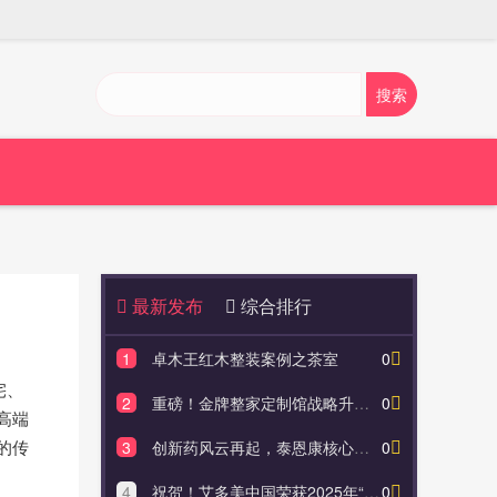
最新发布
综合排行
1
卓木王红木整装案例之茶室
0
1
卓木
宅、
2
重磅！金牌整家定制馆战略升级"G金牌|整家大家居"！
0
2
重磅！金
高端
的传
3
创新药风云再起，泰恩康核心管线步入关键阶段，CKBA价值获诺奖背书
0
3
创新药风云再
4
祝贺！艾多美中国荣获2025年“GPTW 大中华区女性最佳职场”奖项！
0
4
祝贺！艾多美