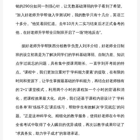
铭的290分如同一剂强心针，让无数基础薄弱的学子看到了希望。
“加入好老师升学帮做入学测试时，我的数学只有十几分，英语三
十多分。”他笑着回忆道。去年10月大二实习结束后才正式备考的
他，在好老师升学帮全日制班开启了一场“绝地反击”。
据好老师升学帮陕西分校教学负责人刘洋介绍，好老师全日制
班的设立初衷是为了解决同学们的学科基础薄弱、自制力差、知识
点学过就忘的问题，具有集中授课周期长、一直学到开考前的特
点。“课程中，我们更加注重对于‘学科能力要素’的提取，在有限的
时间和资源下，让学生掌握最基础的学科能力，再结合好老师独有
的‘2+1’课堂模式，利用两个小时的课程加一个小时的背诵和消
化，把课程效果最大化。此外，我们还基于课程内容设计了‘学科
任务单’和‘练练不忘’课后练习，帮助学生有效解决‘学完就忘’的问
题。”正是这种科学化、精细化的教学服务，使得好老师在今年的
全省考试中取得了令人瞩目的优异成绩，再次以教学成果印证了
“求真务实，助力学子成才”的靠谱承诺。