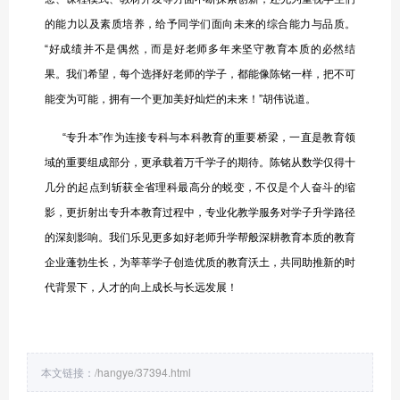
的能力以及素质培养，给予同学们面向未来的综合能力与品质。
“好成绩并不是偶然，而是好老师多年来坚守教育本质的必然结
果。我们希望，每个选择好老师的学子，都能像陈铭一样，把不可
能变为可能，拥有一个更加美好灿烂的未来！”胡伟说道。
“专升本”作为连接专科与本科教育的重要桥梁，一直是教育领
域的重要组成部分，更承载着万千学子的期待。陈铭从数学仅得十
几分的起点到斩获全省理科最高分的蜕变，不仅是个人奋斗的缩
影，更折射出专升本教育过程中，专业化教学服务对学子升学路径
的深刻影响。我们乐见更多如好老师升学帮般深耕教育本质的教育
企业蓬勃生长，为莘莘学子创造优质的教育沃土，共同助推新的时
代背景下，人才的向上成长与长远发展！
本文链接：
/hangye/37394.html