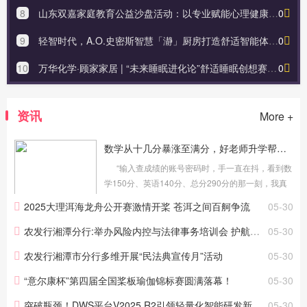
8
山东双嘉家庭教育公益沙盘活动：以专业赋能心理健康，用爱心守护孩子成长
0
9
轻智时代，A.O.史密斯智慧「瀞」厨房打造舒适智能体验空间
0
10
万华化学·顾家家居 | “未来睡眠进化论”舒适睡眠创想赛启动！
0
资讯
More +
数学从十几分暴涨至满分，好老师升学帮助力学员上演逆袭神话！
“输入查成绩的账号密码时，手一直在抖，看到数
学150分、英语140分、总分290分的那一刻，我真
的泪目了！”回忆起刚得知自己专升本考试成绩时的
2025大理洱海龙舟公开赛激情开桨 苍洱之间百舸争流
05-30
心情，来自汉中职业技术学院的陈铭仍激动不已。
据悉，陕西统招...
农发行湘潭分行:举办风险内控与法律事务培训会 护航高质量发展
05-30
农发行湘潭市分行多维开展“民法典宣传月”活动
05-30
“意尔康杯”第四届全国桨板瑜伽锦标赛圆满落幕！
05-30
突破瓶颈！DWS平台V2025 R2引领轻量化智能研发新时代
05-30