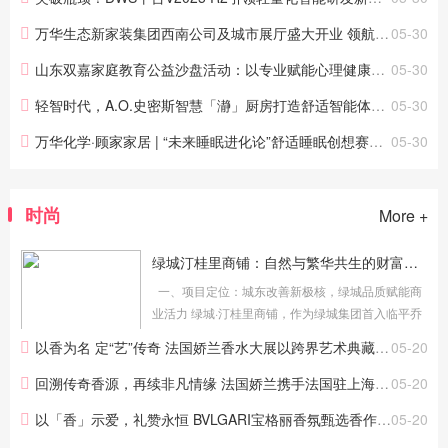
万华生态新家装集团西南公司及城市展厅盛大开业 领航西南焕新时代
05-30
山东双嘉家庭教育公益沙盘活动：以专业赋能心理健康，用爱心守护孩子成长
05-30
轻智时代，A.O.史密斯智慧「瀞」厨房打造舒适智能体验空间
05-30
万华化学·顾家家居 | “未来睡眠进化论”舒适睡眠创想赛启动！
05-30
时尚
More +
绿城汀桂里商铺：自然与繁华共生的财富新地标
一、项目定位：城东改善新极核，绿城品质赋能商
业活力 绿城·汀桂里商铺，作为绿城集团首入临平乔
司的标杆之作，以约8.7万方低密洋房社区为基底，
以香为名 定“艺”传奇 法国娇兰香水大展以跨界艺术典藏嗅觉奢华
05-20
规划23间沿街旺铺，打造“居住+商业+生态”共生的
城市生活新...
回溯传奇香源，再续非凡情缘 法国娇兰携手法国驻上海总领事馆展开“非凡对话”
05-20
以「香」示爱，礼赞永恒 BVLGARI宝格丽香氛甄选香作致礼520
05-20