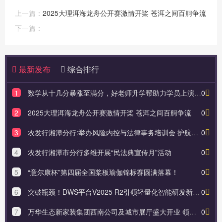
上一篇：
2025大理洱海龙舟公开赛激情开桨 苍洱之间百舸争流
下一篇：
最新发布
综合排行
1
数学从十几分暴涨至满分，好老师升学帮助力学员上演逆袭神话！
0
2
2025大理洱海龙舟公开赛激情开桨 苍洱之间百舸争流
0
3
农发行湘潭分行:举办风险内控与法律事务培训会 护航高质量发展
0
4
农发行湘潭市分行多维开展“民法典宣传月”活动
0
5
“意尔康杯”第四届全国桨板瑜伽锦标赛圆满落幕！
0
6
突破瓶颈！DWS平台V2025 R2引领轻量化智能研发新时代
0
7
万华生态新家装集团西南公司及城市展厅盛大开业 领航西南焕新时代
0