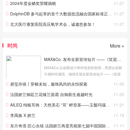
2024年度金鳞奖荣耀揭晓
11-27
DolphinDB 参与起草的首个大数据批流融合国家标准正式发布！
11-27
北大医疗康复医院高压氧学术会，诚邀您参加！
11-27
时尚
More +
MAX&Co. 发布全新宣传短片 ——《笑迎挑战的MAX》
MAX&Co.以创新设计和对色彩的热情，再度以创新
引领时尚潮流，倾情呈现全新宣传短片——《笑迎
挑战的MAX》。短片以成长中的女孩麦克斯
易玺亦禧丨穿梭未知，服饰风尚的永恒探索
11-25
（MAX）的独特视角为线索，细腻地描绘了她从青
涩到自信成熟的蜕变，以及勇敢追寻梦...
法国娇兰御廷兰花臻兰面霜 自御新生逾越时光
11-25
AILEQ 纯银耳饰：天然美石 “耳” 畔登基——玉髓玛瑙的时尚加冕礼
11-21
李禹焕 X 娇兰
11-19
东方奇境 匠心永续 法国娇兰再度亮相第七届中国国际进口博览会
11-11