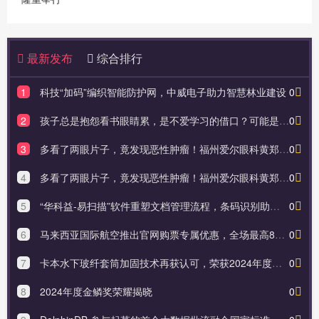
最新发布
综合排行
1
科技“加码”编织智能防护网，中威电子助力智慧林业建设
0
2
孩子总是抱怨看书眼睛累，是不爱学习的借口？可能是一眼清晰一眼模糊所致！——福州爱尔眼科
0
3
多看了两眼片子，竟发现恶性肿瘤！福州爱尔眼科黄郑华致力挖掘影像中的“密码”
0
4
多看了两眼片子，竟发现恶性肿瘤！福州爱尔眼科黄郑华致力挖掘影像中的“密码”
0
5
“华科益-易扫描”软件重塑文档管理流程，条码识别助力企业数字化升级
0
6
马来西亚国际航空推出官网购票专属优惠，全场最高85折
0
7
卡本水下玻纤套筒加固技术再获认可，荣获2024年度山东土木建筑科技进步一等奖！
0
8
2024年度金鳞奖荣耀揭晓
0