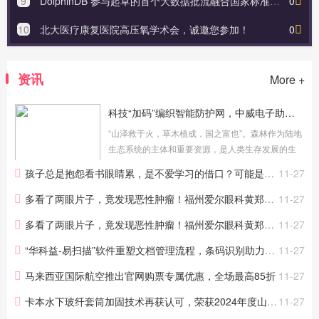
9
DolphinDB 参与起草的首个大数据批流融合国家标准正式发布！
0
10
北大医疗康复医院高压氧学术会，诚邀您参加！
0
资讯
More +
科技“加码”编织智能防护网，中威电子助力智慧林业建设
“山泽救于火，草木植成，国之富也”。森林作为陆地
生态系统的主体和重要资源，是人类生存发展的生
态保障。 然而，随着气候变化和人为因素的交织影
孩子总是抱怨看书眼睛累，是不爱学习的借口？可能是一眼清晰一眼模糊所致！——福州爱尔眼科
11-27
响，森林火灾的威胁日益严峻，给生态环境和人类
社会带来了巨大的挑...
多看了两眼片子，竟发现恶性肿瘤！福州爱尔眼科黄郑华致力挖掘影像中的“密码”
11-27
多看了两眼片子，竟发现恶性肿瘤！福州爱尔眼科黄郑华致力挖掘影像中的“密码”
11-27
“华科益-易扫描”软件重塑文档管理流程，条码识别助力企业数字化升级
11-27
马来西亚国际航空推出官网购票专属优惠，全场最高85折
11-27
卡本水下玻纤套筒加固技术再获认可，荣获2024年度山东土木建筑科技进步一等奖！
11-27