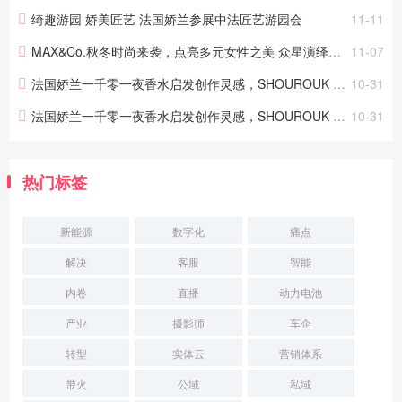
绮趣游园 娇美匠艺 法国娇兰参展中法匠艺游园会
11-11
MAX&Co.秋冬时尚来袭，点亮多元女性之美 众星演绎MAX&Co.独特魅力
11-07
法国娇兰一千零一夜香水启发创作灵感，SHOUROUK RHAIEM倾情诚献 2024娇兰圣诞节日系列
10-31
法国娇兰一千零一夜香水启发创作灵感，SHOUROUK RHAIEM倾情诚献 2024娇兰圣诞节日系列
10-31
热门标签
新能源
数字化
痛点
解决
客服
智能
内卷
直播
动力电池
产业
摄影师
车企
转型
实体云
营销体系
带火
公域
私域