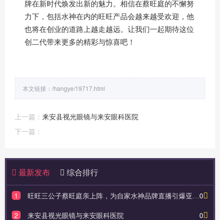
牌在新时代焕发出新的魅力。相信在蔡旺庭的不懈努
力下，包括水神在内的旺旺产品会越来越受欢迎，他
也将在创业的道路上越走越远。让我们一起期待这位
创二代带来更多的精彩与惊喜吧！
本文链接：
/hangye/19717.html
上一篇：
来安县视光眼镜与来安眼科医院
下一篇：
最新发布
综合排行
1
旺旺三公子蔡旺庭亲上阵，为自家水神品牌直播引爆亚宠展
0
2
来安县视光眼镜与来安眼科医院
0