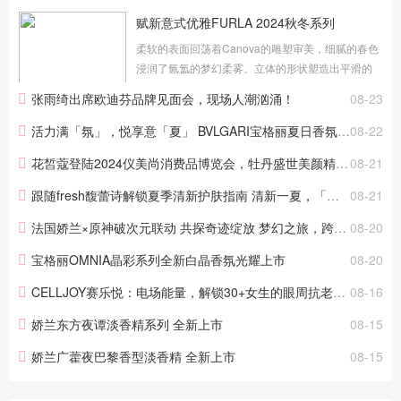
赋新意式优雅FURLA 2024秋冬系列
柔软的表面回荡着Canova的雕塑审美，细腻的春色
浸润了氤氲的梦幻柔雾。立体的形状塑造出平滑的
建筑结构，相反的事物在对立中达到了圆融统一。
张雨绮出席欧迪芬品牌见面会，现场人潮汹涌！
08-23
用反差的修饰手法呈现是本季FURLA的全新定义。
地域特色与精湛工艺交融出触...
活力满「氛」，悦享意「夏」 BVLGARI宝格丽夏日香氛推荐
08-22
花皙蔻登陆2024仪美尚消费品博览会，牡丹盛世美颜精华油首秀
08-21
跟随fresh馥蕾诗解锁夏季清新护肤指南 清新一夏，「酵」醒肌肤嫩·透·光
08-21
法国娇兰×原神破次元联动 共探奇迹绽放 梦幻之旅，跨界奇遇
08-20
宝格丽OMNIA晶彩系列全新白晶香氛光耀上市
08-20
CELLJOY赛乐悦：电场能量，解锁30+女生的眼周抗老秘籍
08-16
娇兰东方夜谭淡香精系列 全新上市
08-15
娇兰广藿夜巴黎香型淡香精 全新上市
08-15