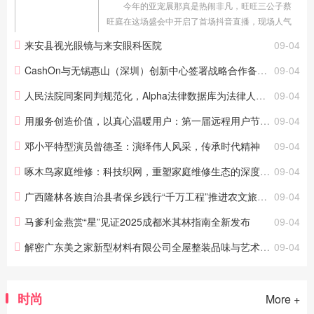
今年的亚宠展那真是热闹非凡，旺旺三公子蔡
旺庭在这场盛会中开启了首场抖音直播，现场人气
爆棚，在线同时观看人数轻松超过 5 万人！ 直
来安县视光眼镜与来安眼科医院
09-04
播一开始，蔡旺庭还略显生疏，但很快，就以自信
满满的姿态出现在镜头...
CashOn与无锡惠山（深圳）创新中心签署战略合作备忘录 共同推动大湾区数字经济发展
09-04
人民法院同案同判规范化，Alpha法律数据库为法律人提供技术支持
09-04
用服务创造价值，以真心温暖用户：第一届远程用户节正式开启！
09-04
邓小平特型演员曾德圣：演绎伟人风采，传承时代精神
09-04
啄木鸟家庭维修：科技织网，重塑家庭维修生态的深度探索
09-04
广西隆林各族自治县者保乡践行“千万工程”推进农文旅深度融合
09-04
马爹利金燕赏“星”见证2025成都米其林指南全新发布
09-04
解密广东美之家新型材料有限公司全屋整装品味与艺术交融的空间
09-04
时尚
More +