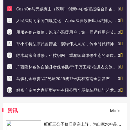
3
CashOn与无锡惠山（深圳）创新中心签署战略合作备忘录 共同推动大湾区数字经济发展
0
4
人民法院同案同判规范化，Alpha法律数据库为法律人提供技术支持
0
5
用服务创造价值，以真心温暖用户：第一届远程用户节正式开启！
0
6
邓小平特型演员曾德圣：演绎伟人风采，传承时代精神
0
7
啄木鸟家庭维修：科技织网，重塑家庭维修生态的深度探索
0
8
广西隆林各族自治县者保乡践行“千万工程”推进农文旅深度融合
0
9
马爹利金燕赏“星”见证2025成都米其林指南全新发布
0
10
解密广东美之家新型材料有限公司全屋整装品味与艺术交融的空间
0
资讯
More +
旺旺三公子蔡旺庭亲上阵，为自家水神品牌直播引爆亚宠展