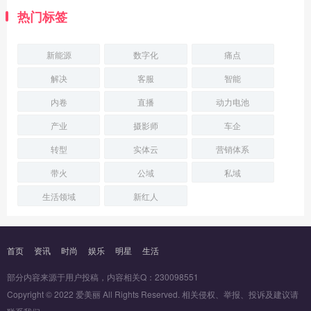
热门标签
新能源
数字化
痛点
解决
客服
智能
内卷
直播
动力电池
产业
摄影师
车企
转型
实体云
营销体系
带火
公域
私域
生活领域
新红人
首页
资讯
时尚
娱乐
明星
生活
部分内容来源于用户投稿，内容相关Q：230098551
Copyright © 2022 爱美丽 All Rights Reserved. 相关侵权、举报、投诉及建议请